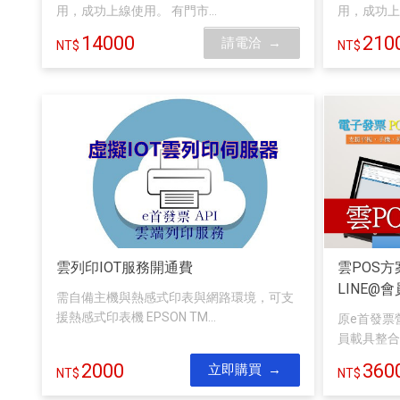
用，成功上線使用。 有門市...
用，成功上線
14000
210
請電洽
雲列印IOT服務開通費
雲POS方
LINE@
需自備主機與熱感式印表與網路環境，可支
援熱感式印表機 EPSON TM...
原e首發票營業
員載具整合 優
2000
360
立即購買