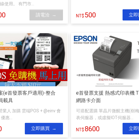
使用。 有門市...
00
500
請電洽
立即
案(e首發票客戶適用)-整合
e首發票支援 熱感式印表機 TM-
會員載具
網路卡介面
人 加購 雲端POS + @einv 會
可搭配選購 單晶片微醒主機(樹梅
惠...
表伺服器，或虛擬IOT伺服器...
0
8600
立即購買
立即