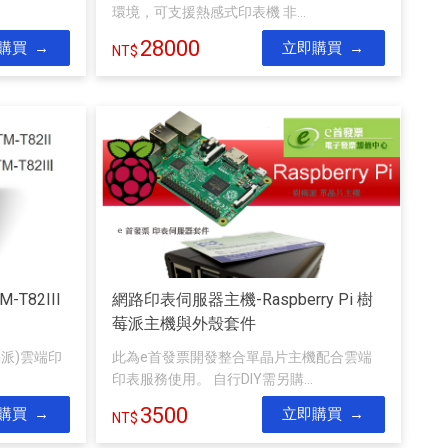
環境，可支援熱感式印表機 非...
28000
購買
立即購買
T82III
網路印表伺服器主機-Raspberry Pi 樹
莓派主機與外殼套件
派)雲端印
此為e首發票開發整合單晶片主機配合雲端
印表服務使用。 自行DIY需另購...
3500
購買
立即購買