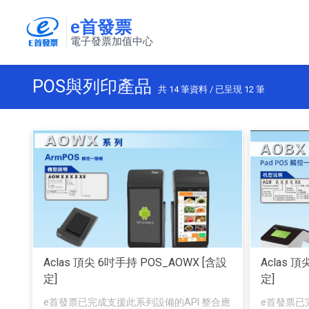
e首發票
電子發票加值中心
POS與列印產品
共
14
筆資料 / 已呈現
12
筆
Aclas 頂尖 6吋手持 POS_AOWX [含設
Aclas 
定]
定]
e首發票已完成支援此系列設備的API 整合應
e首發票已