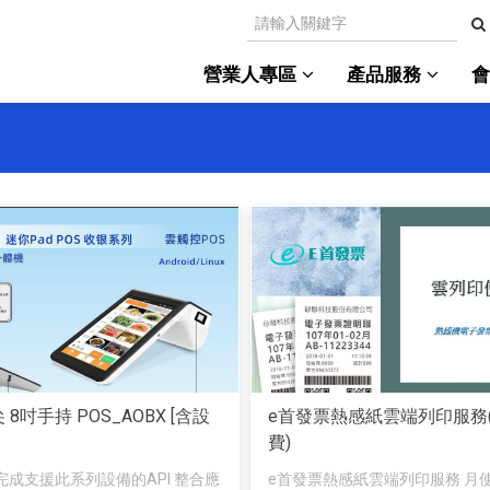
營業人專區
產品服務
頂尖 8吋手持 POS_AOBX [含設
e首發票熱感紙雲端列印服務
費)
完成支援此系列設備的API 整合應
e首發票熱感紙雲端列印服務 月