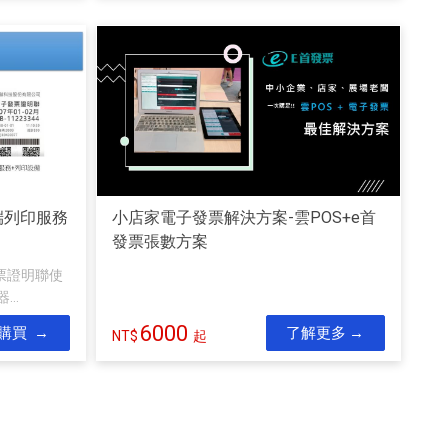
雲端列印服務
小店家電子發票解決方案-雲POS+e首
發票張數方案
票證明聯使
..
6000
購買
了解更多
起