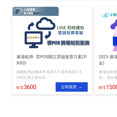
展場租用- 雲POS開立雲端發票方案(不
2025-
列印)
金)
相關租用設備清單 租期 5天 延長租期 1天
展場短租使
500元 開立基本張...
用。 需自
3600
150
立即購買