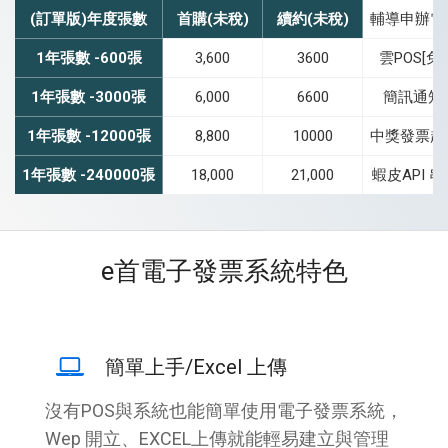
(訂單版)年度張數
首購(未稅)
續約(未稅)
輔導申辦電
1年張數 -600張
3,600
3600
雲POS[免
1年張數 -3000張
6,000
6600
簡訊通知1
1年張數 -12000張
8,800
10000
中獎發票超
1年張數 -240000張
18,000
21,000
蝦皮API 
e首電子發票系統特色
簡單上手/Excel 上傳
沒有POS與系統也能簡單使用電子發票系統，
Wep 開立、EXCEL上傳就能輕易建立與管理