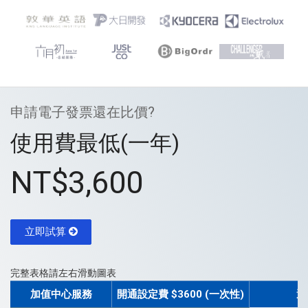
申請電子發票還在比價?
使用費最低(一年)
NT$3,600
立即試算
完整表格請左右滑動圖表
加值中心服務
開通設定費 $3600 (一次性)
選