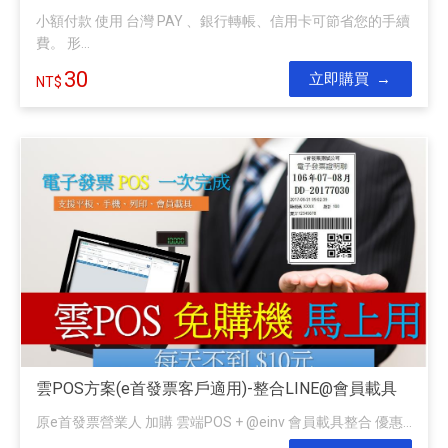
小額付款 使用 台灣 PAY 、銀行轉帳、信用卡可節省您的手續
費。 形...
30
立即購買
雲POS方案(e首發票客戶適用)-整合LINE@會員載具
原e首發票營業人 加購 雲端POS + @einv 會員載具整合 優惠...