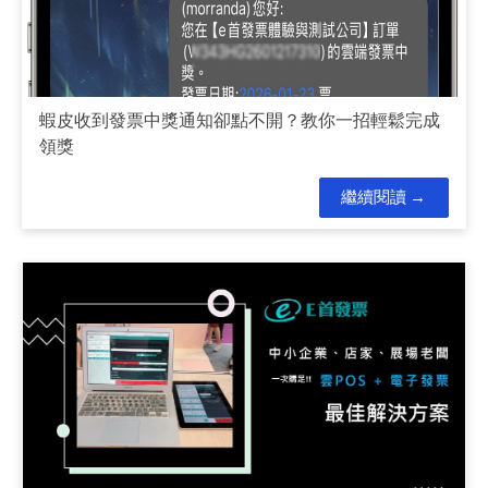
蝦皮收到發票中獎通知卻點不開？教你一招輕鬆完成
領獎
繼續閱讀