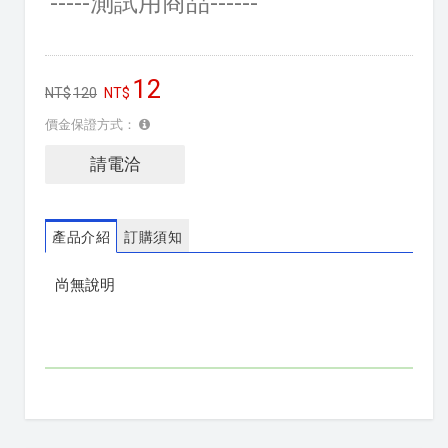
-----測試用商品------
12
120
價金保證方式：
請電洽
產品介紹
訂購須知
尚無說明