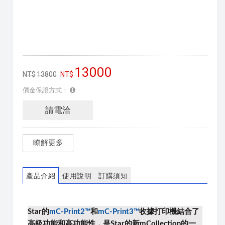
13000
13800
價金保證方式：
請電洽
瞭解更多
產品介紹
使用說明
訂購須知
Star的
mC-Print2™
和
mC-Print3™
收據打印機
結合了
高級功能和高功能性，
是Star的新mCollection的一