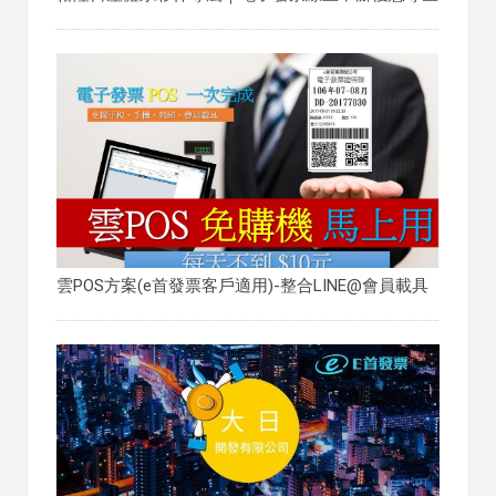
雲POS方案(e首發票客戶適用)-整合LINE@會員載具