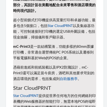
部分，其設計旨在美觀地配合未來零售和酒店環境的
時尚現代設計。
超小型前饋式打印機提供高質量打印和卓越功能，最
多包含5個接口，包括
Star CloudPRNT
以及集線器功
能，可控制連接到打印機的選定USB外圍設備，包括
現金抽屜，掃描儀和客戶顯示器。
mC-Print3
是一款結構緊湊，功能多樣的80mm票據
打印機，非常適合運營傳統PC POS系統以及遷移到
平板電腦和基於Web的POS的企業。
憑藉前進紙和前紙裝載以及IPX2防濺設計，mC-
Print3還可以滿足當今廚房，酒吧和其他要求苛刻的
酒店環境的需求，包括集成到
自助服務亭
。
Star CloudPRNT
Star CloudPRNT
提供從世界任何地方的任何網絡到印
表機的Web服務器的智能打印，無需本地POS終端即