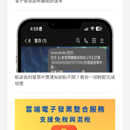
電子發票如何彙開折讓單
蝦皮收到發票中獎通知卻點不開？教你一招輕鬆完成
領獎