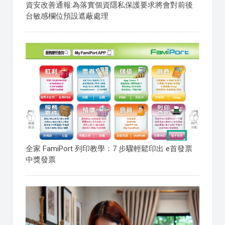
資安改善通報:為落實個資隱私保護要求將會對前後
台敏感欄位預設遮蔽處理
全家 FamiPort 列印教學：7 步驟輕鬆印出 e首發票
中獎發票