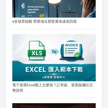
e首發票提醒 營業地址變更避免違規罰鍰
電子發票Excel匯入怎麼填？訂單版、發票版欄位完
整說明