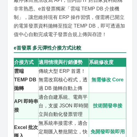
廠停保而無法改寫 API，但內部 IT 對自家資料結構
非常熟悉。e首發票獨家「雲端 TEMP DB 介接機
制」，讓您維持現有 ERP 操作習慣，僅需將已開立
的電算發票資料拋轉至指定 TEMP DB，即可透過加
值中心自動完成電子發票合規上傳與存證！
e首發票 多元彈性介接方式比較
介接方式
適用情境與行銷優勢
系統修改度
雲端
傳統大型 ERP 首選！
TEMP DB
無需改寫核心程式，透
無需修改 Core
拋轉
過 DB 拋轉自動上傳
適合自建系統、電商平
API 即時串
台，支援 JSON 即時開
技術開發串接
接
立與自動化發票管理
無系統串接需求，適合
Excel 批次
定期匯入整批開立，快
免開發即裝即用
匯入