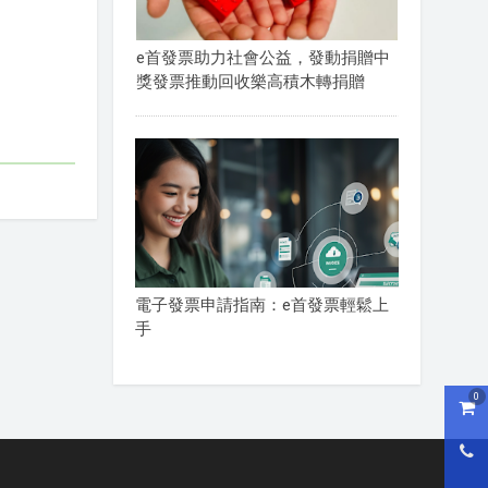
e首發票助力社會公益，發動捐贈中
獎發票推動回收樂高積木轉捐贈
電子發票申請指南：e首發票輕鬆上
手
0
購物
0800