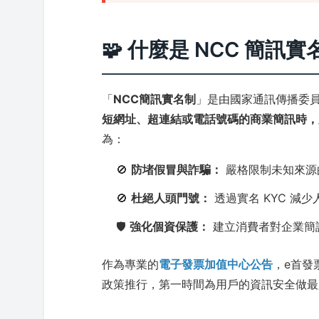
🧩 什麼是 NCC 簡訊
「
NCC簡訊實名制
」是由國家通訊傳播委員
短網址、超連結或電話號碼的商業簡訊時，必
為：
🚫
防堵假冒與詐騙：
嚴格限制未知來源
🚫
杜絕人頭門號：
透過實名 KYC 減
🛡️
強化個資保護：
建立消費者對企業簡
作為專業的
電子發票加值中心公告
，e首發
政策推行，第一時間為用戶的資訊安全做最