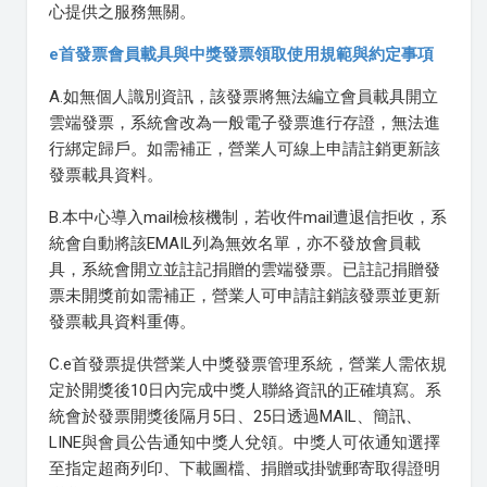
心提供之服務無關。
e首發票會員載具與中獎發票領取使用規範與約定事項
A.如無個人識別資訊，該發票將無法編立會員載具開立
雲端發票，系統會改為一般電子發票進行存證，無法進
行綁定歸戶。如需補正，營業人可線上申請註銷更新該
發票載具資料。
B.本中心導入mail檢核機制，若收件mail遭退信拒收，系
統會自動將該EMAIL列為無效名單，亦不發放會員載
具，系統會開立並註記捐贈的雲端發票。已註記捐贈發
票未開獎前如需補正，營業人可申請註銷該發票並更新
發票載具資料重傳。
C.e首發票提供營業人中獎發票管理系統，營業人需依規
定於開獎後10日內完成中獎人聯絡資訊的正確填寫。系
統會於發票開獎後隔月5日、25日透過MAIL、簡訊、
LINE與會員公告通知中獎人兌領。中獎人可依通知選擇
至指定超商列印、下載圖檔、捐贈或掛號郵寄取得證明