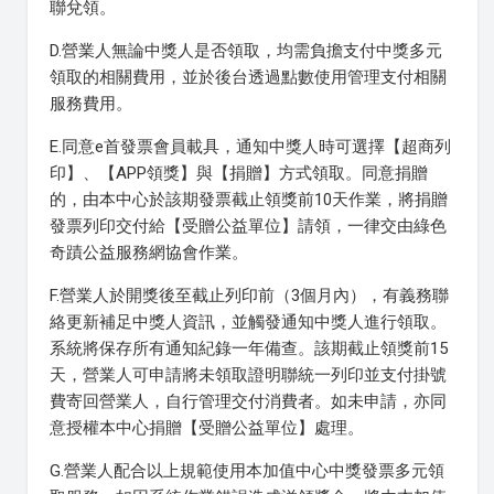
聯兌領。
D.營業人無論中獎人是否領取，均需負擔支付中獎多元
領取的相關費用，並於後台透過點數使用管理支付相關
服務費用。
E.同意e首發票會員載具，通知中獎人時可選擇【超商列
印】、【APP領獎】與【捐贈】方式領取。同意捐贈
的，由本中心於該期發票截止領獎前10天作業，將捐贈
發票列印交付給【受贈公益單位】請領，一律交由綠色
奇蹟公益服務網協會作業。
F.營業人於開獎後至截止列印前（3個月內），有義務聯
絡更新補足中獎人資訊，並觸發通知中獎人進行領取。
系統將保存所有通知紀錄一年備查。該期截止領獎前15
天，營業人可申請將未領取證明聯統一列印並支付掛號
費寄回營業人，自行管理交付消費者。如未申請，亦同
意授權本中心捐贈【受贈公益單位】處理。
G.營業人配合以上規範使用本加值中心中獎發票多元領