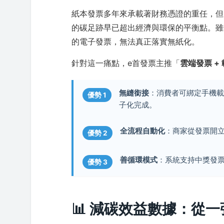
紙本發票多年來承載著財務憑證的重任，但
的碳足跡早已超出經濟與環保的平衡點。雖
的電子發票，無法真正落實無紙化。
針對這一痛點，e首發票主推「
雲端發票 +
無縫銜接
：消費者可綁定手機
優勢 1
子化完成。
全流程自動化
：商家從發票開
優勢 2
善循環模式
：系統支持中獎發
優勢 3
📊 減碳效益數據：從