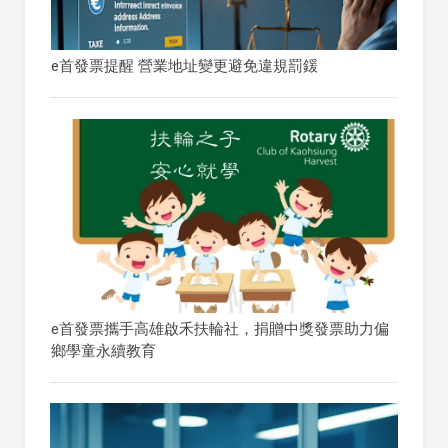
e首發票提醒 營業地址變更避免違規罰鍰
e首發票攜手高雄啟禾扶輪社，捐贈中獎發票助力偏
鄉學童永續教育