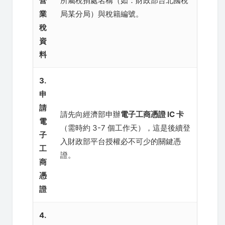
營
所屬稅捐處名稱（如：財政部台北國稅
業
局某分局）與稅籍編號。
稅
資
料
3.
申
請
請先向經濟部申辦
電子工商憑證 IC 卡
電
（需時約 3-7 個工作天），這是後續登
子
入財政部平台授權必不可少的關鍵憑
工
證。
商
憑
證
4.