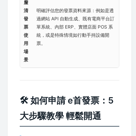
釐
清
明確評估您的發票資料來源：例如是透
發
過網站 API 自動生成、既有電商平台訂
票
單系統、內部 ERP、實體店面 POS 系
使
統，或是特殊情境如行動手持設備開
用
票。
場
景
🛠️ 如何申請 e首發票：5
大步驟教學 輕鬆開通