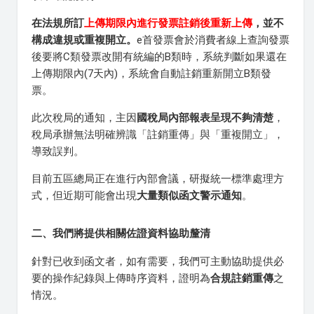
在法規所訂
上傳期限內進行發票註銷後重新上傳
，並不
構成違規或重複開立。
e首發票會於消費者線上查詢發票
後要將C類發票改開有統編的B類時，系統判斷如果還在
上傳期限內(7天內)，系統會自動註銷重新開立B類發
票。
此次稅局的通知，主因
國稅局內部報表呈現不夠清楚
，
稅局承辦無法明確辨識「註銷重傳」與「重複開立」，
導致誤判。
目前五區總局正在進行內部會議，研擬統一標準處理方
式，但近期可能會出現
大量類似函文警示通知
。
二、我們將提供相關佐證資料協助釐清
針對已收到函文者，如有需要，我們可主動協助提供必
要的操作紀錄與上傳時序資料，證明為
合規註銷重傳
之
情況。