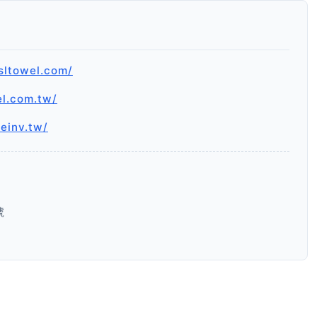
sltowel.com/
el.com.tw/
.einv.tw/
號