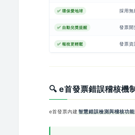
採用無
✅ 環保愛地球
發票開
✅ 自動兌獎提醒
發票資
✅ 報稅更輕鬆
🔍 e首發票錯誤稽核
e首發票內建
智慧錯誤檢測與稽核功能