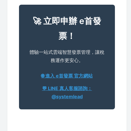
🚀 立即申辦 e首發
票！
體驗一站式雲端智慧發票管理，讓稅
務運作更安心。
🌐 進入 e首發票 官方網站
💬 LINE 真人客服諮詢：
@systemlead