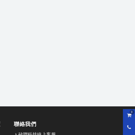
0
購物
策
聯絡我們
0800
矽聯科技線上客服