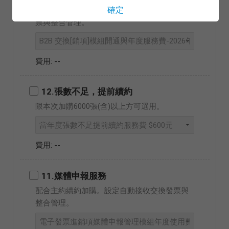
確定
配合主約續約選購。依模組設定進銷項交換發
票與整合管理。
--
12.張數不足，提前續約
限本次加購6000張(含)以上方可選用。
--
11.媒體申報服務
配合主約續約加購。設定自動接收交換發票與
整合管理。