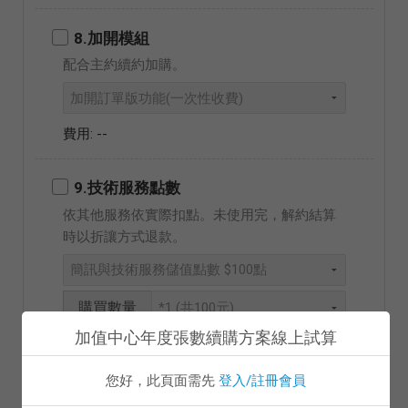
8.加開模組
配合主約續約加購。
--
9.技術服務點數
依其他服務依實際扣點。未使用完，解約結算
時以折讓方式退款。
購買數量
加值中心年度張數續購方案線上試算
--
您好，此頁面需先
登入/註冊會員
10.B2B 交換模組