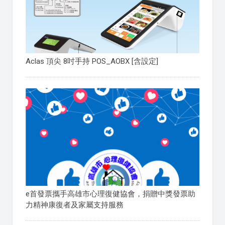
Aclas 頂尖 8吋手持 POS_AOBX [含設定]
e首發票攜手高雄市心理復健協會，捐贈中獎發票助
力精神康復者及家屬支持服務