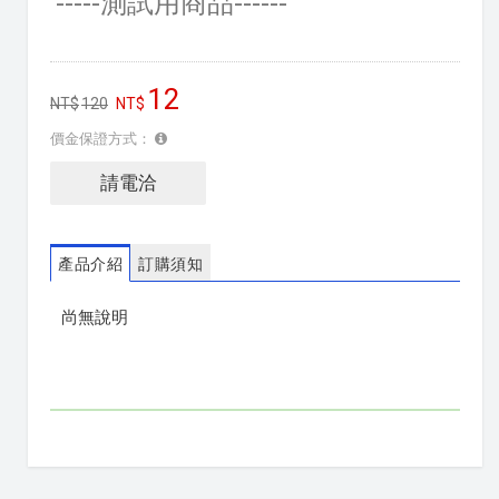
-----測試用商品------
12
120
價金保證方式：
請電洽
產品介紹
訂購須知
尚無說明