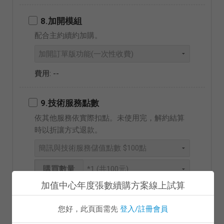
8.加開模組
配合主約續約加購。
--
9.技術服務點數
依其他服務依實際扣點。未使用完，解約結算
時以折讓方式退款。
購買數量
加值中心年度張數續購方案線上試算
--
您好，此頁面需先
登入/註冊會員
10.B2B 交換模組