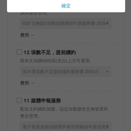
確定
配合主約續約選購。依模組設定進銷項交換發
票與整合管理。
--
12.張數不足，提前續約
限本次加購6000張(含)以上方可選用。
--
11.媒體申報服務
配合主約續約加購。設定自動接收交換發票與
整合管理。