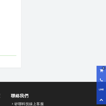
0
購物
0800
LI
策
聯絡我們
回到
矽聯科技線上客服