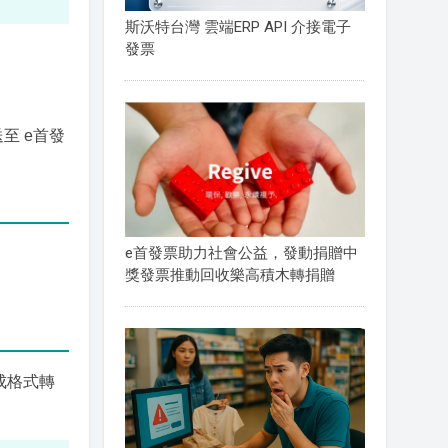
斯沃特台灣 雲端ERP API 介接電子
發票
至 e首發
e首發票助力社會公益，發動捐贈中
獎發票推動回收樂高積木轉捐贈
成格式轉