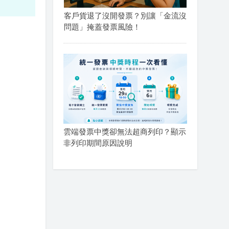
客戶貨退了沒開發票？別讓「金流沒
問題」掩蓋發票風險！
雲端發票中獎卻無法超商列印？顯示
非列印期間原因說明