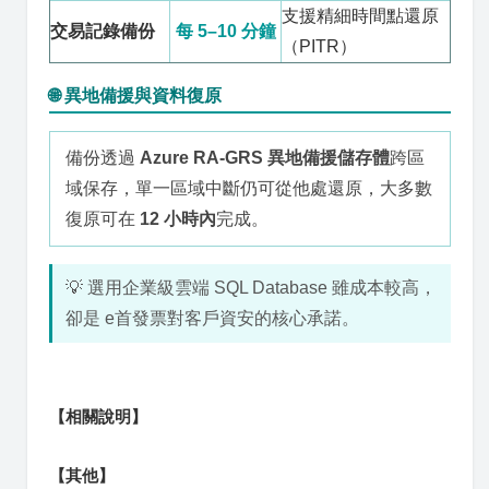
支援精細時間點還原
交易記錄備份
每 5–10 分鐘
（PITR）
🌐 異地備援與資料復原
備份透過
Azure RA-GRS 異地備援儲存體
跨區
域保存，單一區域中斷仍可從他處還原，大多數
復原可在
12 小時內
完成。
💡 選用企業級雲端 SQL Database 雖成本較高，
卻是 e首發票對客戶資安的核心承諾。
【相關說明】
【其他】