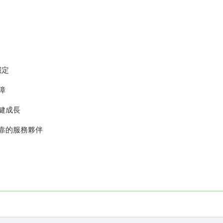
穩定
障
健成長
靠的服務夥伴