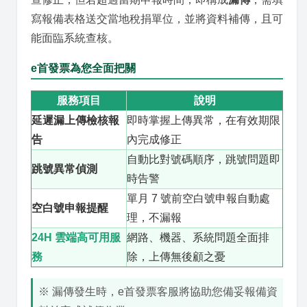
寫報備表格送交當地稅捐單位，並將資料補傳，且可
能面臨系統查核。
e首發票為您全面把關
服務項目
說明
延遲漏上傳檢核報
即時掌握上傳異常，在有效期限
告
內完成修正
自動比對號碼順序，跳號問題即
跳號異常偵測
時告警
單月 7 號前空白號申報自動處
空白號申報提醒
理，不漏報
24H 雲端高可用服
網路、機器、系統問題全面排
務
除，上傳無後顧之憂
※ 漏傳發生時，e首發票客服將協助您備妥報備資