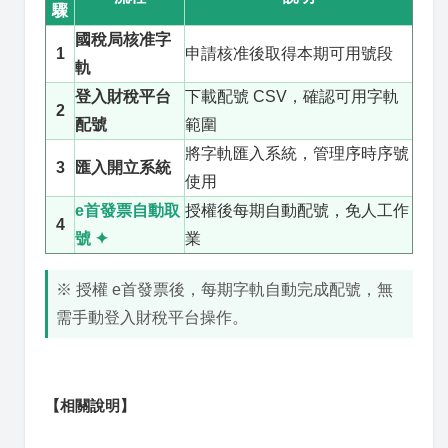
驟
國稅局核准字
1
申請核准後取得本期可用號段
軌
登入財稅平台
下載配號 CSV，確認可用字軌
2
配號
範圍
將字軌匯入系統，管理序時序號
3
匯入開立系統
使用
e首發票自動取
授權後每期自動配號，免人工作
4
號 ✦
業
※ 授權 e首發票後，每期字軌自動完成配號，無
需手動登入財稅平台操作。
【相關說明】