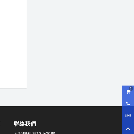
0
購物
0800
LI
策
聯絡我們
回到
矽聯科技線上客服