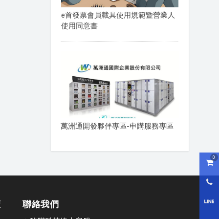
e首發票會員載具使用規範暨營業人
使用同意書
萬洲通開發夥伴專區-申購服務專區
0
購物
0800
策
聯絡我們
LI