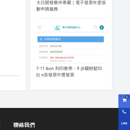
大日開發夥伴專屬｜電子發票年度張
數申購服務
7-11 ibon 列印教學：9 步驟輕鬆印
出 e首發票中獎發票
0
購物
0800
LI
策
聯絡我們