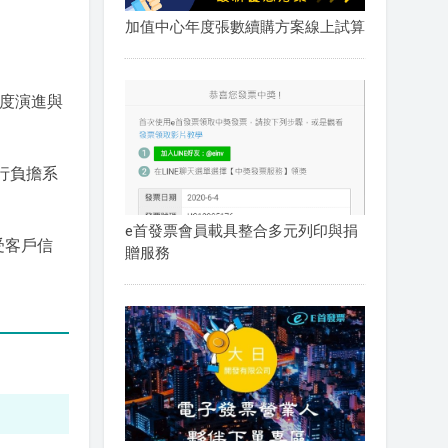
加值中心年度張數續購方案線上試算
制度演進與
行負擔系
e首發票會員載具整合多元列印與捐
受客戶信
贈服務