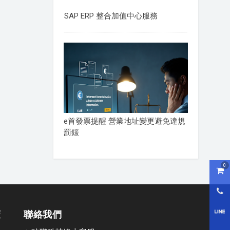
SAP ERP 整合加值中心服務
e首發票提醒 營業地址變更避免違規
罰鍰
0
購物
0800
策
聯絡我們
LI