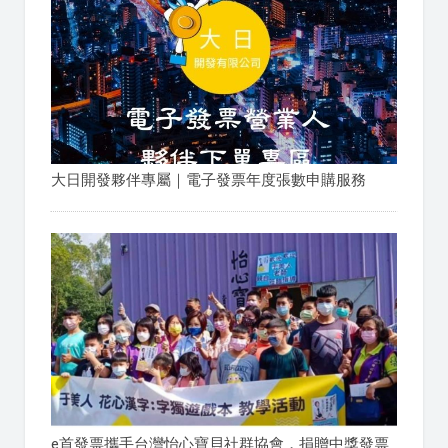
大日開發夥伴專屬｜電子發票年度張數申購服務
e首發票攜手台灣怡心寶貝社群協會，捐贈中獎發票