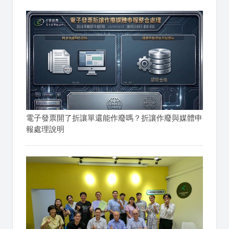
電子發票開了折讓單還能作廢嗎？折讓作廢與媒體申
報處理說明