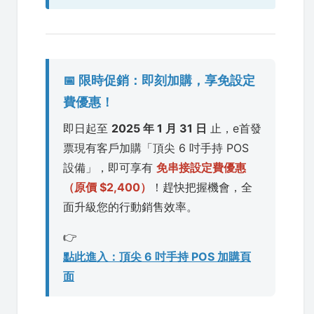
📅 限時促銷：即刻加購，享免設定
費優惠！
即日起至
2025 年 1 月 31 日
止，e首發
票現有客戶加購「頂尖 6 吋手持 POS
設備」，即可享有
免串接設定費優惠
（原價 $2,400）
！趕快把握機會，全
面升級您的行動銷售效率。
👉
點此進入：頂尖 6 吋手持 POS 加購頁
面