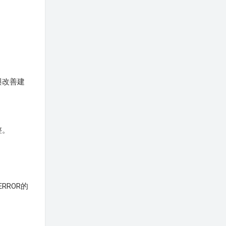
與改善建
整。
ROR的