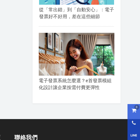
從「常出錯」到「自動安心」：電子
發票好不好用，差在這些細節
電子發票系統怎麼選？e首發票模組
化設計讓企業按需付費更彈性
0
購物
0800
LI
策
聯絡我們