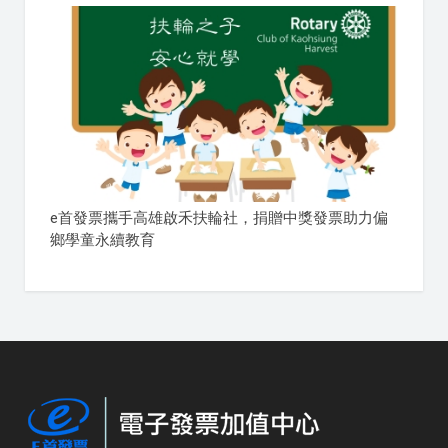
e首發票攜手高雄啟禾扶輪社，捐贈中獎發票助力偏
鄉學童永續教育