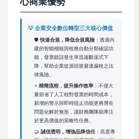
心商業優勢
💡 企業安全數位轉型三大核心價值
🛡️
快速合規，降低合規風險
：透過內
建的智能稽核與稅務自動分類確認功
能，發票錯誤發生率迅速斷崖式下
降，幫助企業從源頭規避逃漏稅之法
律風險。
⚡
精簡流程，提升操作效率
：不僅大
量節省了人工校對發票的時間成本，
新增的警示與即時阻止功能更將潛在
問題化解於無形，讓財務團隊能專注
於更高價值的策略性任務。
🤝
誠信透明，增強品牌信任
：高度專