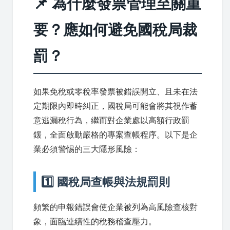
📌 為什麼發票管理至關重
要？應如何避免國稅局裁
罰？
如果免稅或零稅率發票被錯誤開立、且未在法
定期限內即時糾正，國稅局可能會將其視作蓄
意逃漏稅行為，繼而對企業處以高額行政罰
鍰，全面啟動嚴格的專案查帳程序。以下是企
業必須警惕的三大隱形風險：
1️⃣ 國稅局查帳與法規罰則
頻繁的申報錯誤會使企業被列為高風險查核對
象，面臨連續性的稅務稽查壓力。