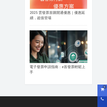
2025 雲發票首購開通優惠｜優惠延
續，超值登場
電子發票申請指南：e首發票輕鬆上
手
0
購物
0800