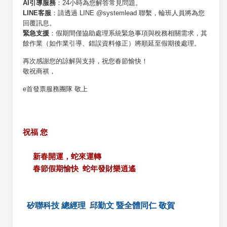
AI引導服務
：24小時為您解答常見問題。
LINE客服
：請透過 LINE @systemlead 聯繫，輪班人員將為您
回覆訊息。
緊急支援
：假期間僅協助處理系統緊急事項與稅務相關需求，其
餘作業（如作業引導、錯誤資料修正）將順延至假期後處理。
再次感謝您的諒解與支持，祝您春節愉快！
敬祝商祺，
e首發票服務團隊 敬上
祝福 您 

     新春開運，蛇來運轉

     春節假期愉快  
蛇
年發財樂逍遙
矽聯科技 總經理  邱勤文 暨全體同仁 敬賀