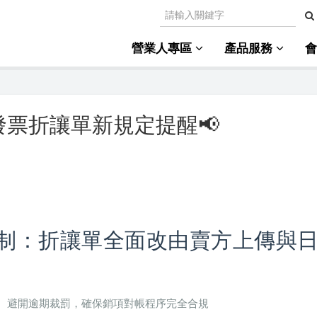
營業人專區
產品服務
發票折讓單新規定提醒📢
讓新制：折讓單全面改由賣方上傳與
、避開逾期裁罰，確保銷項對帳程序完全合規