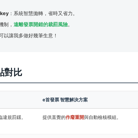
ey
：系統智慧拋轉，省時又省力。
機制，
遠離發票開錯的裁罰風險
。
可以讓我多做好幾筆生意！
點對比
e首發票 智慧解決方案
臨違規罰鍰。
提供直覺的
作廢重開
與自動檢核模組。