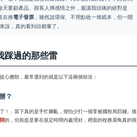
每天要顧產品、跟客人搏感情之外，最讓我頭痛的絕對是
直在推
電子發票
，雖然說環保、不用點收一堆紙本，但一開
拍來說，真的看到頭都暈了。
我踩過的那些雷
提心膽顫，最常遇到的就是以下這兩個狀況：
辦？
了！」當下真的是手忙腳亂，很怕少打一個零被國稅局罰錢。後
開
的，但前提是要在規定時間內處理好，裡面的稅務眉角真的很