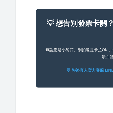
💡 想告別發票卡關
無論您是小餐館、網拍還是卡拉OK，
最白
💬 聯絡真人官方客服 LINE 