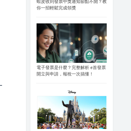
蝦皮收到發票中獎通知卻點不開？教
你一招輕鬆完成領獎
電子發票是什麼？完整解析 e首發票
開立與申請，報稅一次搞懂！