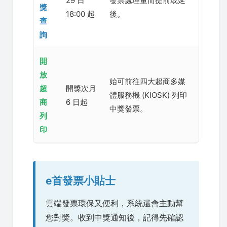
29 日
發票處理量而提前或延
獎
18:00 起
後。
查
詢
開
放
始可前往四大超商多媒
超
開獎次月
體服務機 (KIOSK) 列印
商
6 日起
中獎發票。
列
印
e首發票小貼士
雲端發票環保又便利，系統還會主動幫
您對獎。收到中獎通知後，記得先確認