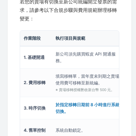
若您的賣場有切換至新公司統編開立發票的需
求，請參考以下合規步驟與費用規範辦理移轉
變更：
作業階段
執行項目與規範
系
新公司須先購買蝦皮 API 開通服
1. 基礎開通
確
務。
填寫移轉單，當年度未到期之賣場
客
2. 費用移轉
使用費可移轉至新統編。
效
※ 賣場移轉授權酌收新台幣 500 元。
於指定移轉日期前 8 小時進行系統
由
3. 時序切換
切換。
小
由
4. 舊單控制
系統自動鎖定。
的