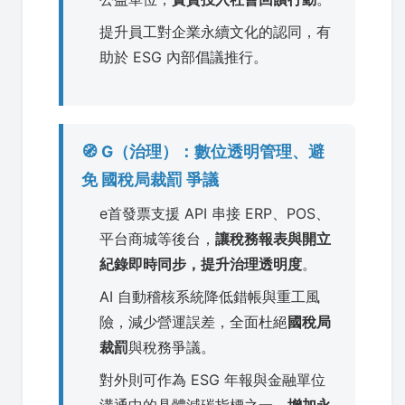
提升員工對企業永續文化的認同，有
助於 ESG 內部倡議推行。
🧭 G（治理）：數位透明管理、避
免 國稅局裁罰 爭議
e首發票支援 API 串接 ERP、POS、
平台商城等後台，
讓稅務報表與開立
紀錄即時同步，提升治理透明度
。
AI 自動稽核系統降低錯帳與重工風
險，減少營運誤差，全面杜絕
國稅局
裁罰
與稅務爭議。
對外則可作為 ESG 年報與金融單位