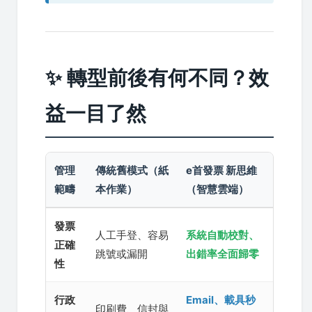
✨ 轉型前後有何不同？效
益一目了然
管理
傳統舊模式（紙
e首發票 新思維
範疇
本作業）
（智慧雲端）
發票
人工手登、容易
系統自動校對、
正確
跳號或漏開
出錯率全面歸零
性
行政
Email、載具秒
印刷費、信封與