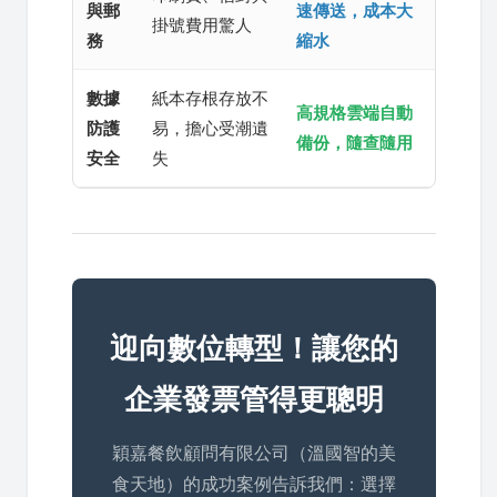
與郵
速傳送，成本大
掛號費用驚人
務
縮水
數據
紙本存根存放不
高規格雲端自動
防護
易，擔心受潮遺
備份，隨查隨用
安全
失
迎向數位轉型！讓您的
企業發票管得更聰明
穎嘉餐飲顧問有限公司（溫國智的美
食天地）的成功案例告訴我們：選擇