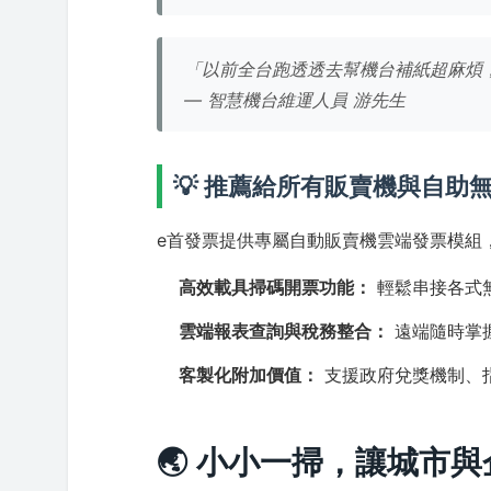
「以前全台跑透透去幫機台補紙超麻煩
— 智慧機台維運人員 游先生
💡 推薦給所有販賣機與自助
e首發票提供專屬自動販賣機雲端發票模組
高效載具掃碼開票功能：
輕鬆串接各式
雲端報表查詢與稅務整合：
遠端隨時掌
客製化附加價值：
支援政府兌獎機制、
🌏 小小一掃，讓城市