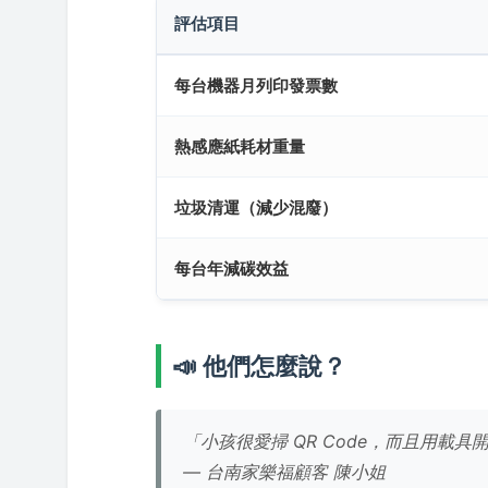
評估項目
每台機器月列印發票數
熱感應紙耗材重量
垃圾清運（減少混廢）
每台年減碳效益
📣 他們怎麼說？
「小孩很愛掃 QR Code，而且用載
— 台南家樂福顧客 陳小姐