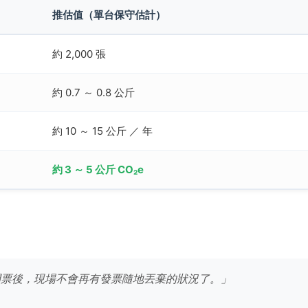
推估值（單台保守估計）
約 2,000 張
約 0.7 ～ 0.8 公斤
約 10 ～ 15 公斤 ／ 年
約 3 ～ 5 公斤 CO₂e
具開票後，現場不會再有發票隨地丟棄的狀況了。」