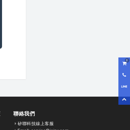
0
購物
0800
LI
回到
策
聯絡我們
矽聯科技線上客服