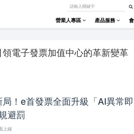
營業人專區
產品服務
引領電子發票加值中心的革新變革
新局！e首發票全面升級「AI異常即
規避罰
面上線