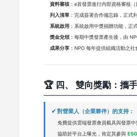
資料審核
：e首發票進行內部資格審核（於
列入清單
：完成簽署合作備忘錄，正式
系統啟用
：系統啟用中獎捐贈功能，正
獎金兌領
：每期中獎發票產生後，由 N
成果分享
：NPO 每年提供組織活動之
🏆 四、 雙向獎勵：攜
✔ 對營業人（企業夥伴）的支持：
免費提供雲端發票會員載具與發票中
協助於平台上曝光，肯定其參與
ES