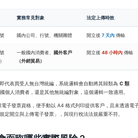
實務常見對象
法定上傳時效
號
國內公司、行號、機關團體
開立後
7 天內
傳輸
號
一般國內消費者、
國外客戶
開立後
48 小時內
傳輸
0）
（外銷貿易）
」，即代表買受人無台灣統編，系統邏輯會自動將其歸類為
C 類
外國個人消費者，還是其他無統編對象，這個邏輯一致適用。
類電子發票資格，便手動以 A4 格式列印提供客戶，且未透過電
規定開立與上傳電子發票」，與現行稅法法規嚴重不符。