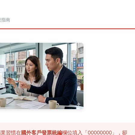
規指南
銷業習慣在
國外客戶發票統編
欄位填入「00000000」，卻