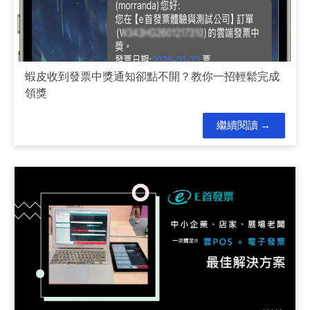
蝦皮收到發票中獎通知卻點不開？教你一招輕鬆完成
領獎
繼續閱讀