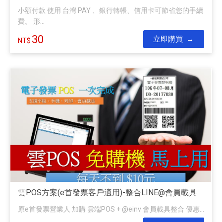
小額付款 使用 台灣 PAY 、銀行轉帳、信用卡可節省您的手續
費。 形...
30
立即購買
雲POS方案(e首發票客戶適用)-整合LINE@會員載具
原e首發票營業人 加購 雲端POS + @einv 會員載具整合 優惠...